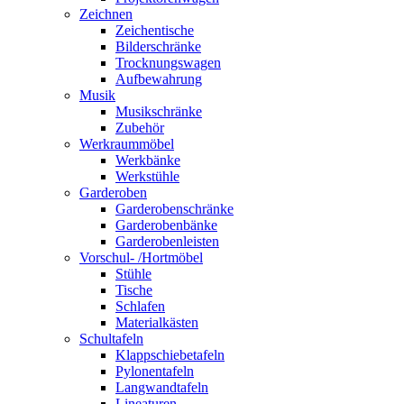
Zeichnen
Zeichentische
Bilderschränke
Trocknungswagen
Aufbewahrung
Musik
Musikschränke
Zubehör
Werkraummöbel
Werkbänke
Werkstühle
Garderoben
Garderobenschränke
Garderobenbänke
Garderobenleisten
Vorschul- /Hortmöbel
Stühle
Tische
Schlafen
Materialkästen
Schultafeln
Klappschiebetafeln
Pylonentafeln
Langwandtafeln
Lineaturen