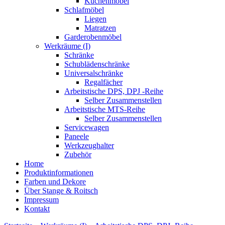
Küchenmöbel
Schlafmöbel
Liegen
Matratzen
Garderobenmöbel
Werkräume (I)
Schränke
Schublädenschränke
Universalschränke
Regalfächer
Arbeitstische DPS, DPJ -Reihe
Selber Zusammenstellen
Arbeitstische MTS-Reihe
Selber Zusammenstellen
Servicewagen
Paneele
Werkzeughalter
Zubehör
Home
Produktinformationen
Farben und Dekore
Über Stange & Roitsch
Impressum
Kontakt