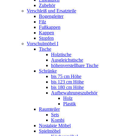
Zubehör
Verschleiß und Ersatzteile
Bogengleiter
Filz
Fußkappen
Kappen
Stopfen
Vorschulmöbel I
Tische
Holztische
Ausgleichstische
höhenverstellbare Tische
Schränke
bis 75 cm Höhe
bis 123 cm Höhe
bis 180 cm Höhe
Aufbewahrungszubehör
Holz
Plastik
Raumteiler
Sets
Kombi
Nostalgie Möbel
Spielmöbel