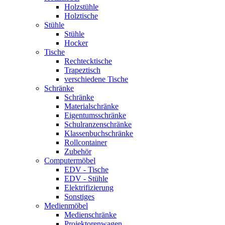
Holzstühle
Holztische
Stühle
Stühle
Hocker
Tische
Rechtecktische
Trapeztisch
verschiedene Tische
Schränke
Schränke
Materialschränke
Eigentumsschränke
Schulranzenschränke
Klassenbuchschränke
Rollcontainer
Zubehör
Computermöbel
EDV - Tische
EDV - Stühle
Elektrifizierung
Sonstiges
Medienmöbel
Medienschränke
Projektorenwagen