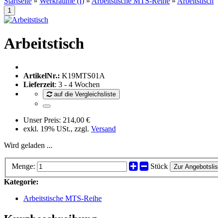
Startseite
»
Werkräume (I)
»
Arbeitstische MTS-Reihe
»
Arbeitstisch
Arbeitstisch
ArtikelNr.:
K19MTS01A
Lieferzeit
: 3 - 4 Wochen
auf die Vergleichsliste
Unser Preis:
214,00 €
exkl. 19% USt., zzgl.
Versand
Wird geladen ...
Menge:
Stück
Zur Angebotslis
Kategorie:
Arbeitstische MTS-Reihe