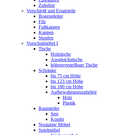
Zubehör
Verschleiß und Ersatzteile
Bogengleiter
Filz
Fußkappen
Kappen
Stopfen
Vorschulmöbel I
Tische
Holztische
Ausgleichstische
höhenverstellbare Tische
Schränke
bis 75 cm Höhe
bis 123 cm Höhe
bis 180 cm Höhe
Aufbewahrungszubehör
Holz
Plastik
Raumteiler
Sets
Kombi
Nostalgie Möbel
Spielmöbel