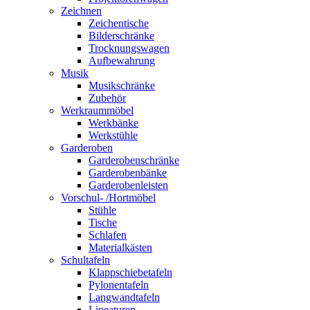
Zeichnen
Zeichentische
Bilderschränke
Trocknungswagen
Aufbewahrung
Musik
Musikschränke
Zubehör
Werkraummöbel
Werkbänke
Werkstühle
Garderoben
Garderobenschränke
Garderobenbänke
Garderobenleisten
Vorschul- /Hortmöbel
Stühle
Tische
Schlafen
Materialkästen
Schultafeln
Klappschiebetafeln
Pylonentafeln
Langwandtafeln
Lineaturen