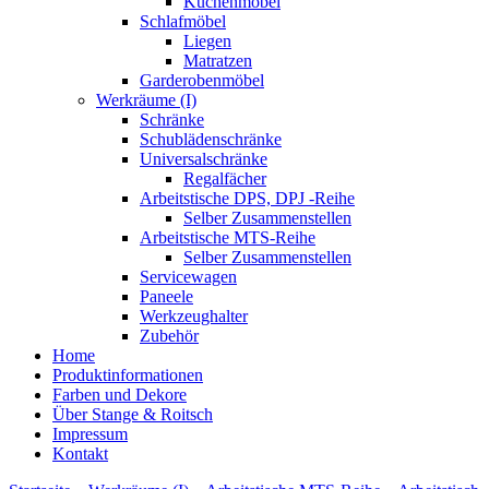
Küchenmöbel
Schlafmöbel
Liegen
Matratzen
Garderobenmöbel
Werkräume (I)
Schränke
Schublädenschränke
Universalschränke
Regalfächer
Arbeitstische DPS, DPJ -Reihe
Selber Zusammenstellen
Arbeitstische MTS-Reihe
Selber Zusammenstellen
Servicewagen
Paneele
Werkzeughalter
Zubehör
Home
Produktinformationen
Farben und Dekore
Über Stange & Roitsch
Impressum
Kontakt