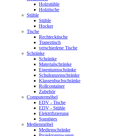
Holzstühle
Holztische
Stühle
Stühle
Hocker
Tische
Rechtecktische
Trapeztisch
verschiedene Tische
Schränke
Schränke
Materialschränke
Eigentumsschränke
Schulranzenschränke
Klassenbuchschränke
Rollcontainer
Zubehör
Computermöbel
EDV - Tische
EDV - Stühle
Elektrifizierung
Sonstiges
Medienmöbel
Medienschränke
Projektorenwagen